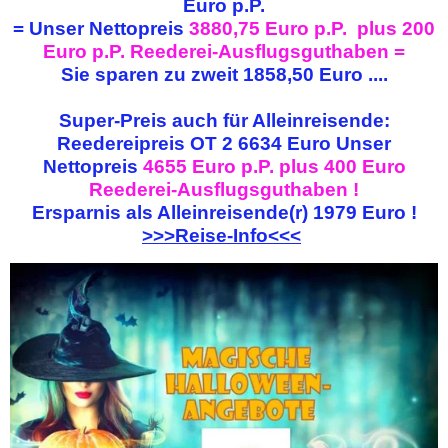
Euro p.P.
=
Unser Nettopreis
3880,75 Euro p.P. plus 200
Euro p.P. Reederei-Ausflugsguthaben
=
Sie sparen zu zweit
1858,50 Euro ....
Super-Preis auch für Alleinreisende:
Reedereipreis OT 2 6634 Euro
Unser
Nettopreis
4655 Euro p.P. plus 400 Euro
Reederei-Ausflugsguthaben !
Ersparnis als Alleinreisende(r)
1979 Euro !
>>>Reise-Info<<<