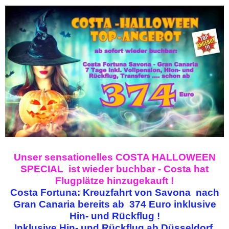
Unser sensationelles COSTA HALLOWEEN
SPECIAL
ist wieder buchbar - Costa hat
Flugplätze hinzugekauft !
Costa Fortuna: Kreuzfahrt von Savona nach
Gran Canaria bereits ab
374 Euro
inklusive
Hin- und Rückflug !
Inklusive Hin- und Rückflug
ab Düsseldorf,