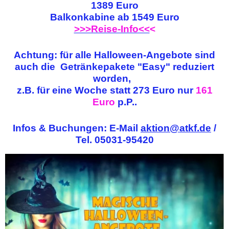
1389 Euro
Balkonkabine ab 1549 Euro
>>>Reise-Info<<
<
Achtung: für alle Halloween-Angebote sind
auch die
Getränkepakete "Easy" reduziert
worden,
z.B. für eine Woche statt 273 Euro nur
161
Euro
p.P..
Infos & Buchungen: E-Mail
aktion@atkf.de
/
Tel. 05031-95420