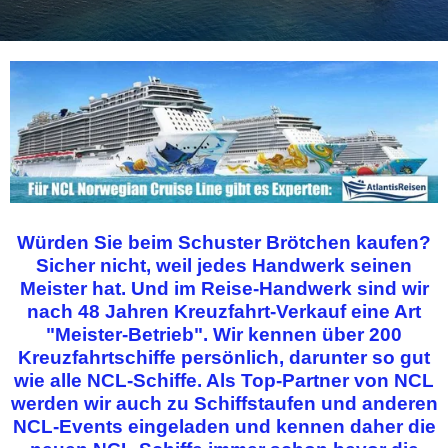
Würden Sie beim Schuster Brötchen kaufen?
Sicher nicht, weil jedes Handwerk seinen
Meister hat. Und im Reise-Handwerk sind wir
nach 48 Jahren Kreuzfahrt-Verkauf eine Art
"Meister-Betrieb". Wir kennen über 200
Kreuzfahrtschiffe persönlich, darunter so gut
wie alle NCL-Schiffe. Als Top-Partner von NCL
werden wir auch zu Schiffstaufen und anderen
NCL-Events eingeladen und kennen daher die