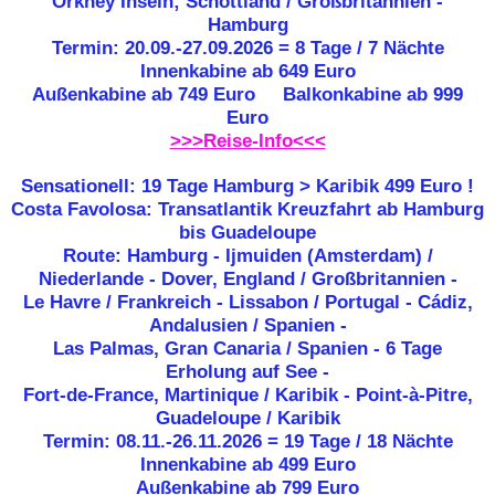
Orkney Inseln; Schottland / Großbritannien -
Hamburg
Termin: 20.09.-27.09.2026 = 8 Tage / 7 Nächte
Innenkabine ab 649 Euro
Außenkabine ab 749 Euro Balkonkabine ab 999
Euro
>>>Reise-Info<<<
Sensationell: 19 Tage Hamburg > Karibik 499 Euro !
Costa Favolosa: Transatlantik Kreuzfahrt ab Hamburg
bis Guadeloupe
Route: Hamburg - Ijmuiden (Amsterdam) /
Niederlande - Dover, England / Großbritannien -
Le Havre / Frankreich - Lissabon / Portugal - Cádiz,
Andalusien / Spanien -
Las Palmas, Gran Canaria / Spanien - 6 Tage
Erholung auf See -
Fort-de-France, Martinique / Karibik - Point-à-Pitre,
Guadeloupe / Karibik
Termin: 08.11.-26.11.2026 = 19 Tage / 18 Nächte
Innenkabine ab
499 Euro
Außenkabine ab
799 Euro