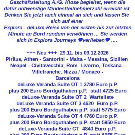
Geschäftsleitung A./G. Klose begleitet, wenn die
dafür notwendige Mindestteilnehmerzahl erreicht ist.
Denken Sie jetzt auch einmal an sich und lassen Sie
sich auf einer
Explora - deLuxe-Reise von der ersten bis zur letzten
Minute an Bord rundum verwöhnen ... Sie werden
sich in Explora Journeys
🧡
verlieben
🧡
....
+++ Neu +++
29.11. bis 09.12.2026
Piräus, Athen - Santorini - Malta - Messina, Sizilien
Neapel - Civitavecchia, Rom Livorno, Toskana -
Villefranche, Nizza / Monaco -
Barcelona
deLuxe-Veranda Suite OT 1
3780 Euro p.P.
plus 200 Euro Bordguthaben p.P.
statt 4725 Euro
deLuxe-Veranda Suite OT 2 Warteliste
deLuxe-Veranda Suite OT 3
4620 Euro p.P.
plus 200 Euro Bordguthaben p.P. statt 5775 Euro
deLuxe-Veranda Suite OT 4
4760 Euro p.P.
plus 200 Euro Bordguthaben p.P. statt 5950 Euro
deLuxe-Veranda Suite GT
4840 Euro p.P.