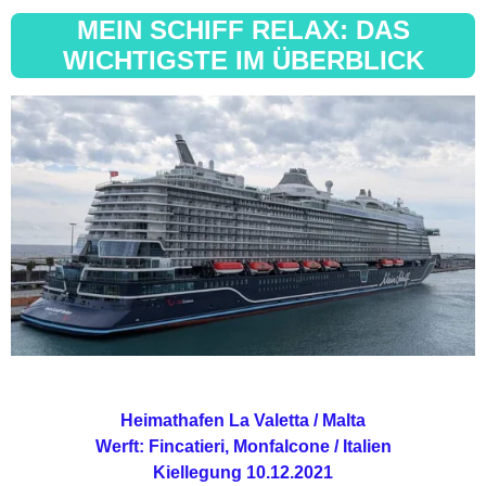
MEIN SCHIFF RELAX: DAS
WICHTIGSTE IM ÜBERBLICK
Heimathafen La Valetta / Malta
Werft: Fincatieri, Monfalcone / Italien
Kiellegung 10.12.2021