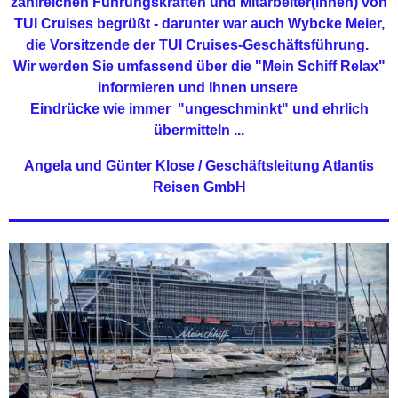
zahlreichen Führungskräften und Mitarbeiter(innen) von
TUI Cruises begrüßt - darunter war auch Wybcke Meier,
die Vorsitzende der TUI Cruises-Geschäftsführung.
Wir werden Sie umfassend über die "Mein Schiff Relax"
informieren und Ihnen unsere
Eindrücke wie immer "ungeschminkt" und ehrlich
übermitteln ...
Angela und Günter Klose / Geschäftsleitung Atlantis
Reisen GmbH