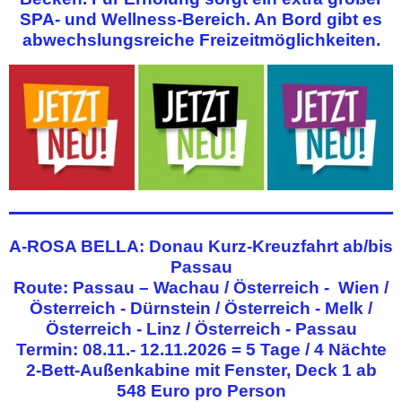
SPA- und Wellness-Bereich. An Bord gibt es
abwechslungsreiche Freizeitmöglichkeiten.
A-ROSA BELLA: Donau Kurz-Kreuzfahrt ab/bis
Passau
Route: Passau – Wachau / Österreich - Wien /
Österreich - Dürnstein / Österreich - Melk /
Österreich - Linz / Österreich - Passau
Termin: 08.11.- 12.11.2026 = 5 Tage / 4 Nächte
2-Bett-Außenkabine mit Fenster, Deck 1 ab
548 Euro pro Person