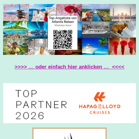
B
A
S
O
G
A
O
R
P
K
A
P
M
>>>> … oder einfach hier anklicken … <<<<