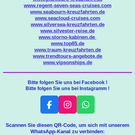
www.regent-seven-seas-cruises.com
www.seabourn-kreuzfahrten.de
www.seacloud-cruises.com
www.silversea-kreuzfahrten.de
www.silvester-reise.de
www.storno-kabinen.de
www.top65.de
www.traum-kreuzfahrten.de
www.trendtours-angebote.de
www.vipsonships.de
Bitte folgen Sie uns bei Facebook !
Bitte folgen Sie uns bei Instagramm !
F
I
W
A
N
H
C
S
A
Scannen Sie diesen QR-Code, um sich mit unserem
WhatsApp-Kanal zu verbinden:
E
T
T